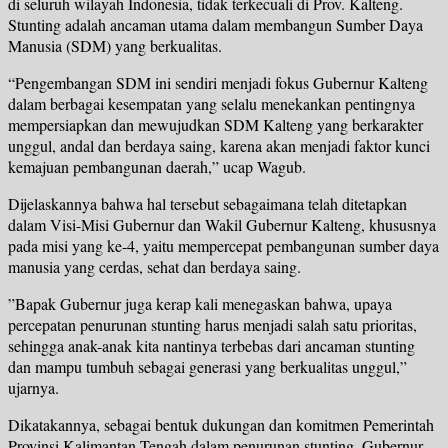
di seluruh wilayah Indonesia, tidak terkecuali di Prov. Kalteng.
Stunting adalah ancaman utama dalam membangun Sumber Daya
Manusia (SDM) yang berkualitas.
“Pengembangan SDM ini sendiri menjadi fokus Gubernur Kalteng
dalam berbagai kesempatan yang selalu menekankan pentingnya
mempersiapkan dan mewujudkan SDM Kalteng yang berkarakter
unggul, andal dan berdaya saing, karena akan menjadi faktor kunci
kemajuan pembangunan daerah,” ucap Wagub.
Dijelaskannya bahwa hal tersebut sebagaimana telah ditetapkan
dalam Visi-Misi Gubernur dan Wakil Gubernur Kalteng, khususnya
pada misi yang ke-4, yaitu mempercepat pembangunan sumber daya
manusia yang cerdas, sehat dan berdaya saing.
”Bapak Gubernur juga kerap kali menegaskan bahwa, upaya
percepatan penurunan stunting harus menjadi salah satu prioritas,
sehingga anak-anak kita nantinya terbebas dari ancaman stunting
dan mampu tumbuh sebagai generasi yang berkualitas unggul,”
ujarnya.
Dikatakannya, sebagai bentuk dukungan dan komitmen Pemerintah
Provinsi Kalimantan Tengah dalam penurunan stunting, Gubernur