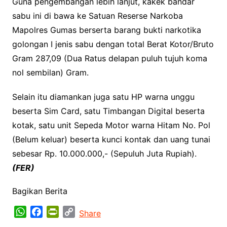
Guna pengembangan lebih lanjut, kakek bandar
sabu ini di bawa ke Satuan Reserse Narkoba
Mapolres Gumas berserta barang bukti narkotika
golongan I jenis sabu dengan total Berat Kotor/Bruto
Gram 287,09 (Dua Ratus delapan puluh tujuh koma
nol sembilan) Gram.
Selain itu diamankan juga satu HP warna unggu
beserta Sim Card, satu Timbangan Digital beserta
kotak, satu unit Sepeda Motor warna Hitam No. Pol
(Belum keluar) beserta kunci kontak dan uang tunai
sebesar Rp. 10.000.000,- (Sepuluh Juta Rupiah).
(FER)
Bagikan Berita
W
F
P
C
Share
h
a
r
o