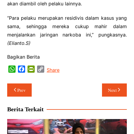
akan diambil oleh pelaku lainnya.
“Para pelaku merupakan residivis dalam kasus yang
sama, sehingga mereka cukup mahir dalam
menjalankan jaringan narkoba ini,” pungkasnya.
(Elianto.S)
Bagikan Berita
W
F
P
C
Share
h
a
r
o
a
c
i
p
Navigasi
Prev
Next
t
e
n
y
pos
s
b
t
L
A
o
F
i
Berita Terkait
p
o
r
n
p
k
i
k
e
n