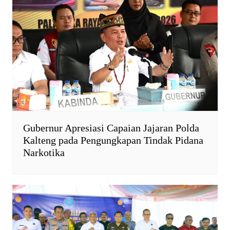
d
l
y
Gubernur Apresiasi Capaian Jajaran Polda
Kalteng pada Pengungkapan Tindak Pidana
Narkotika