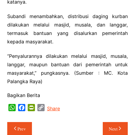
katanya.
Subandi menambahkan, distribusi daging kurban
dilakukan melalui masjid, musala, dan langgar,
termasuk bantuan yang disalurkan pemerintah
kepada masyarakat.
“Penyalurannya dilakukan melalui masjid, musala,
langgar, maupun bantuan dari pemerintah untuk
masyarakat,” pungkasnya. (Sumber : MC. Kota
Palangka Raya)
Bagikan Berita
W
F
P
C
Share
h
a
r
o
a
c
i
p
Navigasi
Prev
Next
t
e
n
y