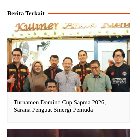
pos
s
b
t
L
A
o
F
i
Berita Terkait
p
o
r
n
p
k
i
k
e
n
d
l
y
Turnamen Domino Cup Sapma 2026,
Sarana Penguat Sinergi Pemuda