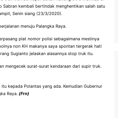
waringin Barat
to Sabran kembali bertindak menghentikan salah satu
waringin Timur
ampit, Senin siang (23/3/2020).
andau
 perjalanan menuju Palangka Raya.
ung Raya
terpasang plat nomor polisi sebagaimana mestinya
angka Raya
opolnya non KH makanya saya spontan tergerak hati
ng Pisau
ang Sugianto jelaskan alasannya stop truk itu.
uyan
 mengecek surat-surat kendaraan dari supir truk.
amara
 itu kepada Polantas yang ada. Kemudian Gubernur
gka Raya.
(Frn)