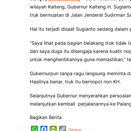
Pemkab Kotawaringin Timur
DPRD Kota
wilayah Kalteng, Gubernur Kalteng H. Sugian
Pemkab Lamandau
DPRD Kota
truk bermuatan di Jalan Jenderal Sudirman S
Pemkab Mura
DPRD Lam
Hal itu terjadi disaat Sugianto sedang dalam
Pemkab Pulang Pisau
DPRD Mur
“Saya lihat pada bagian belakang truk tidak 
Pemkab Seruyan
DPRD Pal
dan saya duga itu disengaja karena kuatir n
Pemkab Sukamara
DPRD Pula
untuk menghentikannya guna memastikan,” ter
Pemko Palangka Raya
DPRD Ser
Gubernurpun tanpa ragu langsung meminta dan
DPRD Suk
Hasilnya benar, truk itu bernopol non KH.
Selanjutnya Gubernur menyerahkan persoalan
melanjutkan kembali perjalanannya ke Palan
Bagikan Berita
W
F
P
C
Share