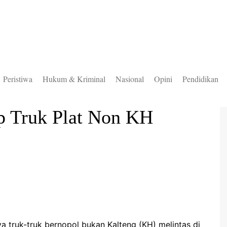
Peristiwa
Hukum & Kriminal
Nasional
Opini
Pendidikan
to Selatan
p Truk Plat Non KH
to Timur
to Utara
ung Mas
teng
uas
ingan
 truk-truk bernopol bukan Kalteng (KH) melintas di