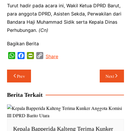
Turut hadir pada acara ini, Wakil Ketua DPRD Barut,
para anggota DPRD, Asisten Sekda, Perwakilan dari
Bandara Haji Muhammad Sidik serta Kepala Dinas
Perhubungan.
(Cn)
Bagikan Berita
W
F
P
C
Share
h
a
r
o
a
c
i
p
Navigasi
Prev
Next
t
e
n
y
pos
s
b
t
L
A
o
F
i
Berita Terkait
p
o
r
n
p
k
i
k
e
n
d
Kepala Bapperida Kalteng Terima Kunker