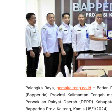
Pemkab Kotawaringin Timur
DPRD Kota
Pemkab Lamandau
DPRD Kota
Pemkab Mura
DPRD Lam
Pemkab Pulang Pisau
DPRD Mur
Pemkab Seruyan
DPRD Pal
Pemkab Sukamara
DPRD Pula
Pemko Palangka Raya
DPRD Ser
DPRD Suk
Palangka Raya,
gemakalteng.co.id
– Badan P
(Bapperida) Provinsi Kalimantan Tengah m
Perwakilan Rakyat Daerah (DPRD) Kabupate
Bapperida Prov. Kalteng, Kamis (15/1/2024).