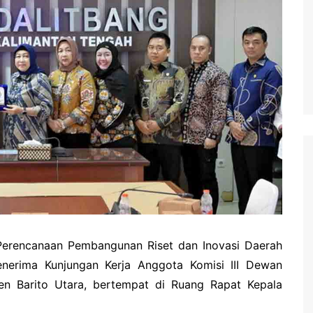
waringin Barat
waringin Timur
andau
ung Raya
angka Raya
ng Pisau
uyan
amara
erencanaan Pembangunan Riset dan Inovasi Daerah
enerima Kunjungan Kerja Anggota Komisi III Dewan
n Barito Utara, bertempat di Ruang Rapat Kepala