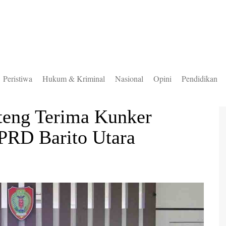
Peristiwa
Hukum & Kriminal
Nasional
Opini
Pendidikan
to Selatan
teng Terima Kunker
to Timur
PRD Barito Utara
to Utara
ung Mas
teng
uas
ingan