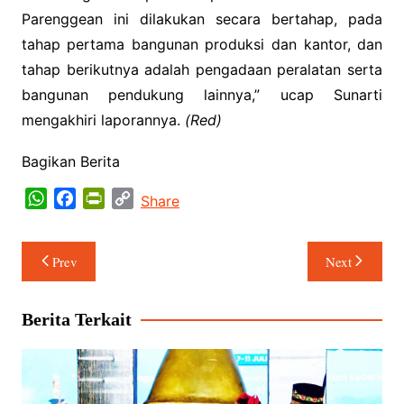
Parenggean ini dilakukan secara bertahap, pada
tahap pertama bangunan produksi dan kantor, dan
tahap berikutnya adalah pengadaan peralatan serta
bangunan pendukung lainnya,” ucap Sunarti
mengakhiri laporannya.
(Red)
Bagikan Berita
W
F
P
C
Share
h
a
r
o
a
c
i
p
Navigasi
Prev
Next
t
e
n
y
pos
s
b
t
L
A
o
F
i
Berita Terkait
p
o
r
n
p
k
i
k
e
n