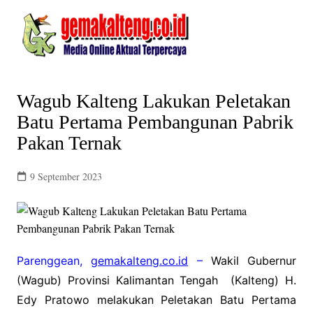
Skip
to
content
Wagub Kalteng Lakukan Peletakan
Batu Pertama Pembangunan Pabrik
Pakan Ternak
9 September 2023
Parenggean,
gemakalteng.co.id
–
Wakil Gubernur
(Wagub) Provinsi Kalimantan Tengah (Kalteng) H.
Edy Pratowo melakukan Peletakan Batu Pertama