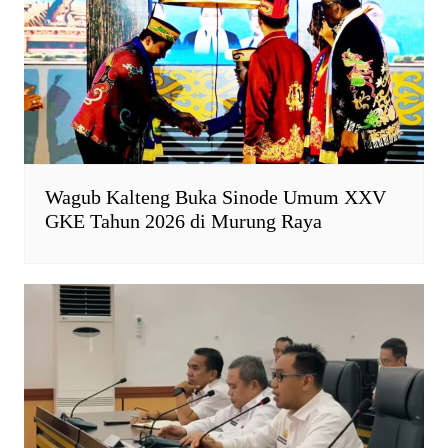
d
l
y
Wagub Kalteng Buka Sinode Umum XXV
GKE Tahun 2026 di Murung Raya