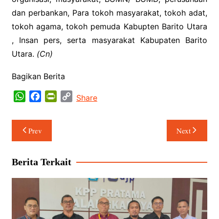
dan perbankan, Para tokoh masyarakat, tokoh adat,
tokoh agama, tokoh pemuda Kabupten Barito Utara
, Insan pers, serta masyarakat Kabupaten Barito
Utara.
(Cn)
Bagikan Berita
W
F
P
C
Share
h
a
r
o
a
c
i
p
Navigasi
Prev
Next
t
e
n
y
pos
s
b
t
L
A
o
F
i
Berita Terkait
p
o
r
n
p
k
i
k
e
n
d