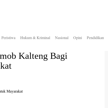
Peristiwa
Hukum & Kriminal
Nasional
Opini
Pendidikan
to Selatan
imob Kalteng Bagi
to Timur
kat
to Utara
ung Mas
teng
uas
ingan