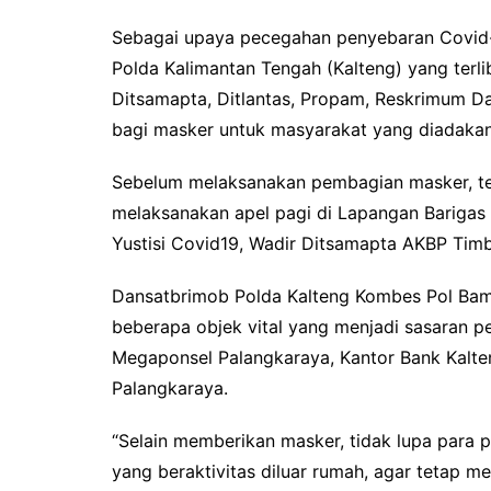
Pemkab Kotawaringin Timur
DPRD Kota
Sebagai upaya pecegahan penyebaran Covid-
Pemkab Lamandau
DPRD Kota
Polda Kalimantan Tengah (Kalteng) yang terl
Pemkab Mura
DPRD Lam
Ditsamapta, Ditlantas, Propam, Reskrimum Da
Pemkab Pulang Pisau
DPRD Mur
bagi masker untuk masyarakat yang diadakan
Pemkab Seruyan
DPRD Pal
Sebelum melaksanakan pembagian masker, terl
Pemkab Sukamara
DPRD Pula
melaksanakan apel pagi di Lapangan Barigas
Pemko Palangka Raya
DPRD Ser
Yustisi Covid19, Wadir Ditsamapta AKBP Timbul
DPRD Suk
Dansatbrimob Polda Kalteng Kombes Pol Bamba
beberapa objek vital yang menjadi sasaran p
Megaponsel Palangkaraya, Kantor Bank Kalte
Palangkaraya.
“Selain memberikan masker, tidak lupa para
yang beraktivitas diluar rumah, agar tetap m