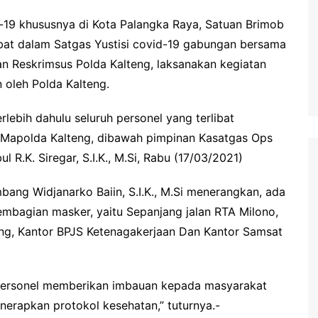
waringin Barat
19 khususnya di Kota Palangka Raya, Satuan Brimob
waringin Timur
ibat dalam Satgas Yustisi covid-19 gabungan bersama
andau
n Reskrimsus Polda Kalteng, laksanakan kegiatan
ung Raya
 oleh Polda Kalteng.
angka Raya
ebih dahulu seluruh personel yang terlibat
ng Pisau
 Mapolda Kalteng, dibawah pimpinan Kasatgas Ops
uyan
 R.K. Siregar, S.I.K., M.Si, Rabu (17/03/2021)
amara
ng Widjanarko Baiin, S.I.K., M.Si menerangkan, ada
embagian masker, yaitu Sepanjang jalan RTA Milono,
ng, Kantor BPJS Ketenagakerjaan Dan Kantor Samsat
 personel memberikan imbauan kepada masyarakat
enerapkan protokol kesehatan,” tuturnya.-