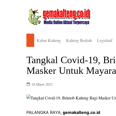
Skip
to
content
Kabar Kalteng
Kalteng Berkah
Legislatif
Pemkab Barito Selatan
DPRD Bari
Tangkal Covid-19, Br
Pemkab Barito Timur
DPRD Bari
Masker Untuk Mayara
Pemkab Barito Utara
DPRD Bari
Pemkab Gunung Mas
DPRD Gun
18 Maret 2021
Pemkab Kapuas
DPRD Kal
Pemkab Katingan
DPRD Kap
Pemkab Kotawaringin Barat
DPRD Kat
PALANGKA RAYA,
gemakalteng.co.id