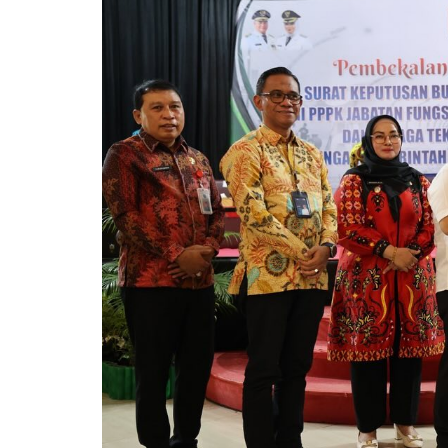
Pemkab Kotawaringin Timur
DPRD Kota
Pemkab Lamandau
DPRD Kota
Pemkab Mura
DPRD Lam
Pemkab Pulang Pisau
DPRD Mur
Pemkab Seruyan
DPRD Pal
Pemkab Sukamara
DPRD Pula
Pemko Palangka Raya
DPRD Ser
DPRD Suk