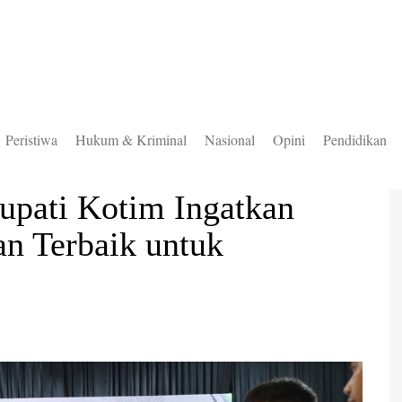
Peristiwa
Hukum & Kriminal
Nasional
Opini
Pendidikan
to Selatan
pati Kotim Ingatkan
to Timur
n Terbaik untuk
to Utara
ung Mas
teng
uas
ingan