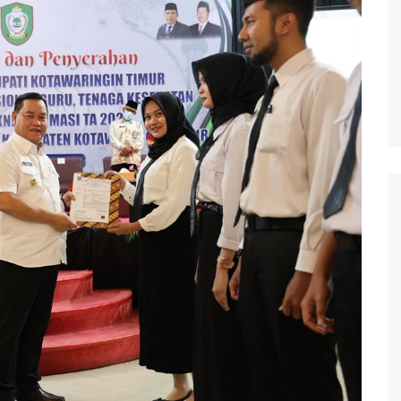
waringin Barat
waringin Timur
andau
ung Raya
angka Raya
ng Pisau
uyan
amara