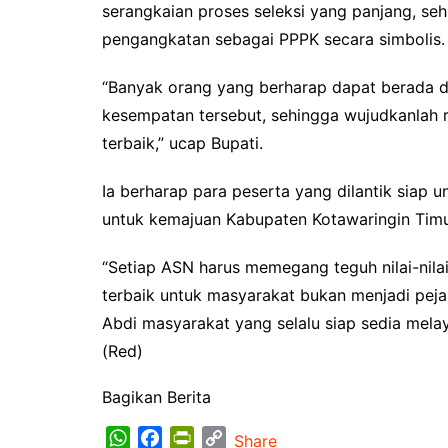
serangkaian proses seleksi yang panjang, seh
pengangkatan sebagai PPPK secara simbolis.
“Banyak orang yang berharap dapat berada d
kesempatan tersebut, sehingga wujudkanlah 
terbaik,” ucap Bupati.
Ia berharap para peserta yang dilantik siap
untuk kemajuan Kabupaten Kotawaringin Timu
“Setiap ASN harus memegang teguh nilai-nil
terbaik untuk masyarakat bukan menjadi pejab
Abdi masyarakat yang selalu siap sedia mela
(Red)
Bagikan Berita
W
F
P
C
Share