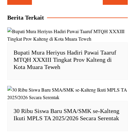
pos
s
b
t
L
A
o
F
i
Berita Terkait
p
o
r
n
p
k
i
k
e
n
d
Bupati Mura Heriyus Hadiri Pawai Taaruf
l
MTQH XXXIII Tingkat Prov Kalteng di
y
Kota Muara Teweh
30 Ribu Siswa Baru SMA/SMK se-Kalteng
Ikuti MPLS TA 2025/2026 Secara Serentak