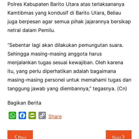
Polres Kabupaten Barito Utara atas terlaksananya
Kamtibmas yang kondusif di Barito Utara, Beliau
juga berpesan agar semua pihak jajarannya bersikap
netral dalam Pemilu.
“Sebentar lagi akan dilakukan pemungutan suara.
Sehingga masing-masing anggota harus
menjalankan tugas sesuai kewajiban. Oleh karena
itu, yang perlu diperhatikan adalah bagaimana
masing-masing personel untuk memahami tugas dan
tanggung jawab yang diembannya,” tegasnya. (Cn)
Bagikan Berita
W
F
P
C
Share
h
a
r
o
a
c
i
p
Navigasi
Prev
Next
t
e
n
y