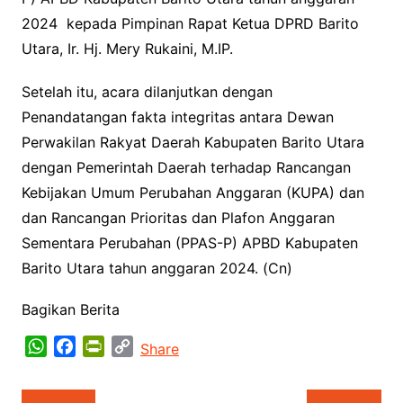
2024 kepada Pimpinan Rapat Ketua DPRD Barito
Utara, Ir. Hj. Mery Rukaini, M.IP.
Setelah itu, acara dilanjutkan dengan
Penandatangan fakta integritas antara Dewan
Perwakilan Rakyat Daerah Kabupaten Barito Utara
dengan Pemerintah Daerah terhadap Rancangan
Kebijakan Umum Perubahan Anggaran (KUPA) dan
dan Rancangan Prioritas dan Plafon Anggaran
Sementara Perubahan (PPAS-P) APBD Kabupaten
Barito Utara tahun anggaran 2024. (Cn)
Bagikan Berita
W
F
P
C
Share
h
a
r
o
a
c
i
p
Navigasi