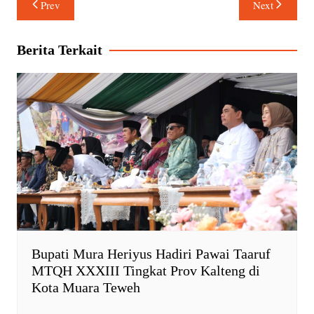
Prev
Next
t
e
n
y
pos
s
b
t
L
A
o
F
i
Berita Terkait
p
o
r
n
p
k
i
k
e
n
d
l
y
Bupati Mura Heriyus Hadiri Pawai Taaruf
MTQH XXXIII Tingkat Prov Kalteng di
Kota Muara Teweh