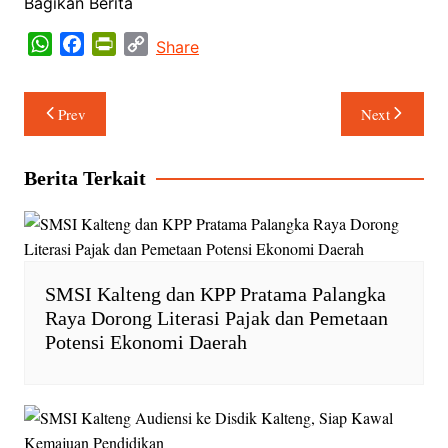
Bagikan Berita
W
F
P
C
Share
h
a
r
o
a
c
i
p
Navigasi
Prev
Next
t
e
n
y
pos
s
b
t
L
A
o
F
i
Berita Terkait
p
o
r
n
p
k
i
k
e
n
d
SMSI Kalteng dan KPP Pratama Palangka
l
Raya Dorong Literasi Pajak dan Pemetaan
y
Potensi Ekonomi Daerah