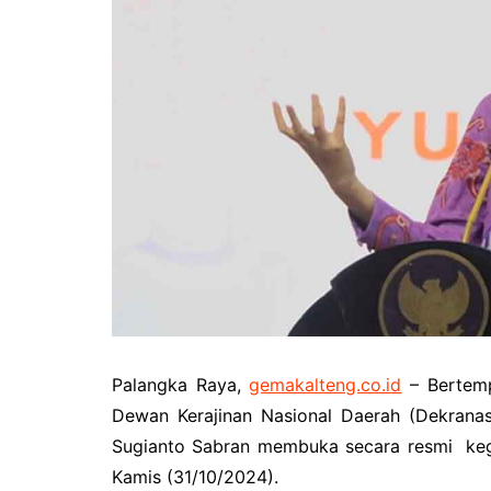
Pemkab Kotawaringin Timur
DPRD Kota
Pemkab Lamandau
DPRD Kota
Pemkab Mura
DPRD Lam
Pemkab Pulang Pisau
DPRD Mur
Pemkab Seruyan
DPRD Pal
Pemkab Sukamara
DPRD Pula
Pemko Palangka Raya
DPRD Ser
DPRD Suk
Palangka Raya,
gemakalteng.co.id
– Bertemp
Dewan Kerajinan Nasional Daerah (Dekranas
Sugianto Sabran membuka secara resmi kegi
Kamis (31/10/2024).