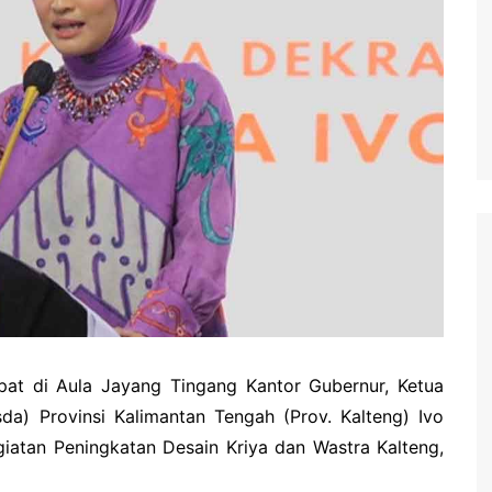
waringin Barat
waringin Timur
andau
ung Raya
angka Raya
ng Pisau
uyan
amara
at di Aula Jayang Tingang Kantor Gubernur, Ketua
da) Provinsi Kalimantan Tengah (Prov. Kalteng) Ivo
atan Peningkatan Desain Kriya dan Wastra Kalteng,