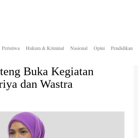
Peristiwa
Hukum & Kriminal
Nasional
Opini
Pendidikan
to Selatan
teng Buka Kegiatan
to Timur
riya dan Wastra
to Utara
ung Mas
teng
uas
ingan