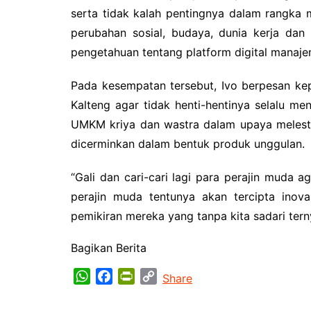
serta tidak kalah pentingnya dalam rangk
perubahan sosial, budaya, dunia kerja da
pengetahuan tentang platform digital manajem
Pada kesempatan tersebut, Ivo berpesan ke
Kalteng agar tidak henti-hentinya selalu m
UMKM kriya dan wastra dalam upaya melest
dicerminkan dalam bentuk produk unggulan.
“Gali dan cari-cari lagi para perajin muda a
perajin muda tentunya akan tercipta inova
pemikiran mereka yang tanpa kita sadari tern
Bagikan Berita
W
F
P
C
Share
h
a
r
o
a
c
i
p