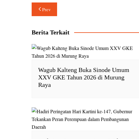
Navigasi
t
e
n
y
Prev
s
b
t
L
pos
A
o
F
i
p
o
r
n
Berita Terkait
p
k
i
k
e
n
d
l
Wagub Kalteng Buka Sinode Umum
y
XXV GKE Tahun 2026 di Murung
Raya