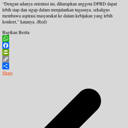
“Dengan adanya orientasi ini, diharapkan anggota DPRD dapat
lebih siap dan sigap dalam menjalankan tugasnya, sekaligus
membawa aspirasi masyarakat ke dalam kebijakan yang lebih
konkret,” katanya. (Red)
Bagikan Berita
WhatsApp
Facebook
PrintFriendly
Copy
Link
Share
Navigasi
pos