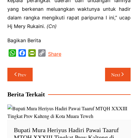
kepala perangkat daerah dan undangan lainnya
yang berkenan meluangkan waktunya untuk hadir
dalam rangka mengikuti rapat paripurna I ini,” ucap
Hj Mery Rukaini.
(Cn)
Bagikan Berita
W
F
P
C
Share
h
a
r
o
a
c
i
p
Navigasi
Prev
Next
t
e
n
y
pos
s
b
t
L
A
o
F
i
Berita Terkait
p
o
r
n
p
k
i
k
e
n
d
Bupati Mura Heriyus Hadiri Pawai Taaruf
l
MTQH XXXIII Tingkat Prov Kalteng di