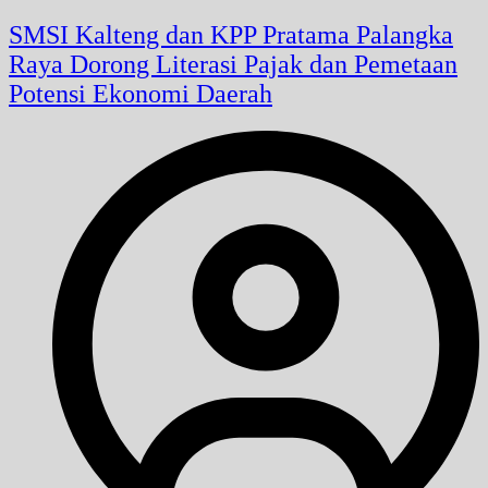
SMSI Kalteng dan KPP Pratama Palangka
Raya Dorong Literasi Pajak dan Pemetaan
Potensi Ekonomi Daerah