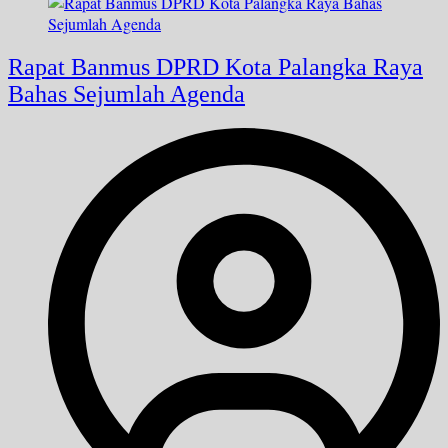
Rapat Banmus DPRD Kota Palangka Raya
Bahas Sejumlah Agenda