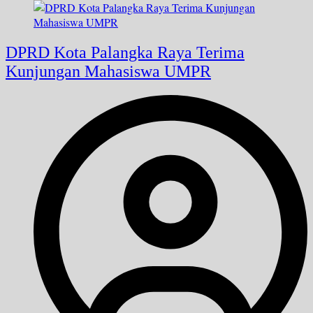
DPRD Kota Palangka Raya Terima
Kunjungan Mahasiswa UMPR