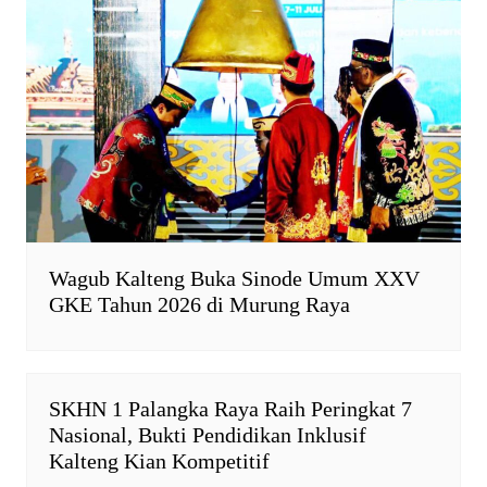
e
n
d
l
y
Wagub Kalteng Buka Sinode Umum XXV
GKE Tahun 2026 di Murung Raya
SKHN 1 Palangka Raya Raih Peringkat 7
Nasional, Bukti Pendidikan Inklusif
Kalteng Kian Kompetitif