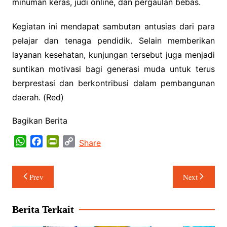
minuman keras, judi online, dan pergaulan bebas.
Kegiatan ini mendapat sambutan antusias dari para
pelajar dan tenaga pendidik. Selain memberikan
layanan kesehatan, kunjungan tersebut juga menjadi
suntikan motivasi bagi generasi muda untuk terus
berprestasi dan berkontribusi dalam pembangunan
daerah. (Red)
Bagikan Berita
W
F
P
C
Share
h
a
r
o
a
c
i
p
Navigasi
Prev
Next
t
e
n
y
pos
s
b
t
L
A
o
F
i
Berita Terkait
p
o
r
n
p
k
i
k