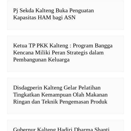
p
k
i
k
e
Pj Sekda Kalteng Buka Penguatan
n
Kapasitas HAM bagi ASN
d
l
y
Ketua TP PKK Kalteng : Program Bangga
Kencana Miliki Peran Strategis dalam
Pembangunan Keluarga
Disdagperin Kalteng Gelar Pelatihan
Tingkatkan Kemampuan Olah Makanan
Ringan dan Teknik Pengemasan Produk
Gubernur Kalteng Hadiri Dharma Shanti