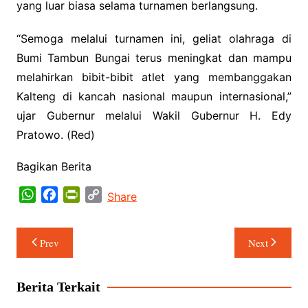
yang luar biasa selama turnamen berlangsung.
“Semoga melalui turnamen ini, geliat olahraga di
Bumi Tambun Bungai terus meningkat dan mampu
melahirkan bibit-bibit atlet yang membanggakan
Kalteng di kancah nasional maupun internasional,”
ujar Gubernur melalui Wakil Gubernur H. Edy
Pratowo. (Red)
Bagikan Berita
W
F
P
C
Share
h
a
r
o
a
c
i
p
Navigasi
Prev
Next
t
e
n
y
pos
s
b
t
L
A
o
F
i
Berita Terkait
p
o
r
n