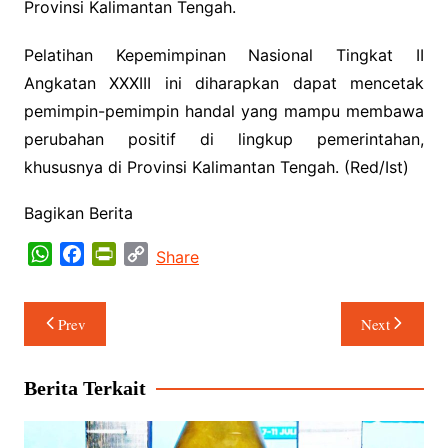
Provinsi Kalimantan Tengah.
Pelatihan Kepemimpinan Nasional Tingkat II
Angkatan XXXIII ini diharapkan dapat mencetak
pemimpin-pemimpin handal yang mampu membawa
perubahan positif di lingkup pemerintahan,
khususnya di Provinsi Kalimantan Tengah. (Red/Ist)
Bagikan Berita
W
F
P
C
Share
h
a
r
o
a
c
i
p
Navigasi
Prev
Next
t
e
n
y
pos
s
b
t
L
A
o
F
i
Berita Terkait
p
o
r
n
p
k
i
k
e