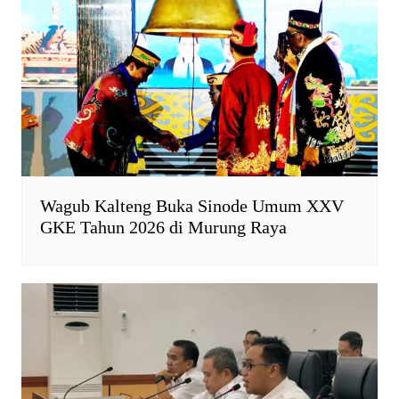
n
d
l
y
Wagub Kalteng Buka Sinode Umum XXV
GKE Tahun 2026 di Murung Raya