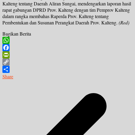
Kalteng tentang Daerah Aliran Sungai, mendengarkan laporan hasil
rapat gabungan DPRD Prov. Kalteng dengan tim Pemprov Kalteng
dalam rangka membahas Raperda Prov. Kalteng tentang
Pembentukan dan Susunan Perangkat Daerah Prov. Kalteng.
(Red)
Bagikan Berita
WhatsApp
Facebook
PrintFriendly
Copy
Link
Share
Navigasi
pos