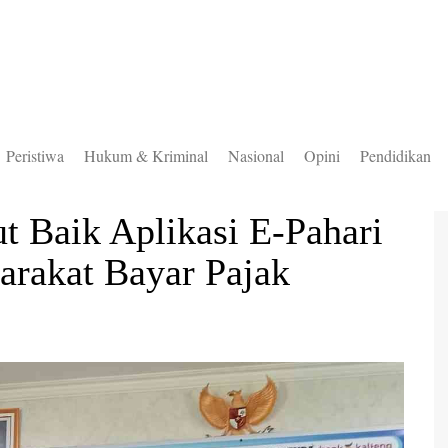
Peristiwa
Hukum & Kriminal
Nasional
Opini
Pendidikan
to Selatan
 Baik Aplikasi E-Pahari
to Timur
rakat Bayar Pajak
to Utara
ung Mas
teng
uas
ingan