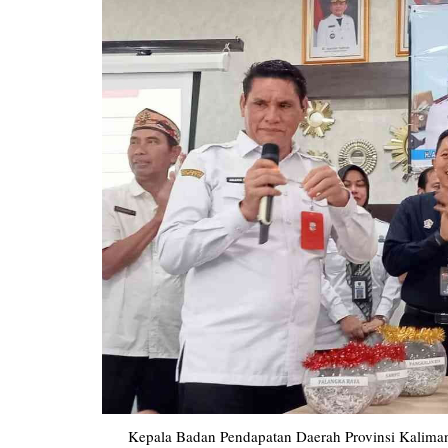
Pemkab Kotawaringin Timur
DPRD Kota
Pemkab Lamandau
DPRD Kota
Pemkab Mura
DPRD Lam
Pemkab Pulang Pisau
DPRD Mur
Pemkab Seruyan
DPRD Pal
Pemkab Sukamara
DPRD Pula
Pemko Palangka Raya
DPRD Ser
DPRD Suk
Kepala Badan Pendapatan Daerah Provinsi Kaliman