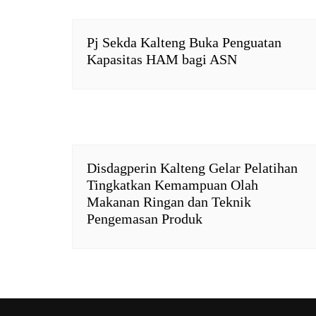
p
k
i
k
e
n
Pj Sekda Kalteng Buka Penguatan
d
Kapasitas HAM bagi ASN
l
y
Disdagperin Kalteng Gelar Pelatihan
Tingkatkan Kemampuan Olah
Makanan Ringan dan Teknik
Pengemasan Produk