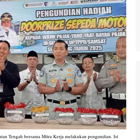
waringin Barat
waringin Timur
andau
ung Raya
angka Raya
ng Pisau
uyan
amara
tan Tengah bersama Mitra Kerja melakukan pengundian. Ist