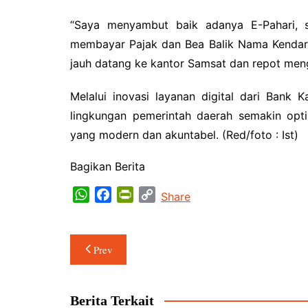
“Saya menyambut baik adanya E-Pahari, 
membayar Pajak dan Bea Balik Nama Kendaraa
jauh datang ke kantor Samsat dan repot meng
Melalui inovasi layanan digital dari Bank 
lingkungan pemerintah daerah semakin opt
yang modern dan akuntabel. (Red/foto : Ist)
Bagikan Berita
W
F
P
C
Share
h
a
r
o
a
c
i
p
Navigasi
t
e
n
y
Prev
s
b
t
L
pos
A
o
F
i
p
o
r
n
Berita Terkait