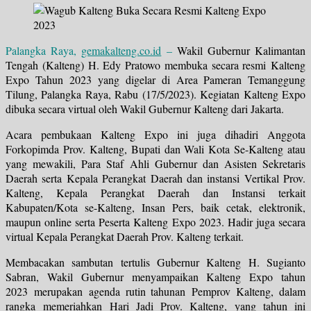
Palangka Raya,
gemakalteng.co.id
–
Wakil Gubernur Kalimantan
Tengah (Kalteng) H. Edy Pratowo membuka secara resmi
Kalteng
Expo Tahun 2023
yang digelar di Area Pameran Temanggung
Tilung, Palangka Raya, Rabu (17/5/2023). Kegiatan Kalteng Expo
dibuka secara virtual oleh Wakil Gubernur Kalteng dari Jakarta.
Acara pembukaan Kalteng Expo ini juga dihadiri Anggota
Forkopimda Prov. Kalteng, Bupati dan Wali Kota Se-Kalteng atau
yang mewakili, Para Staf Ahli Gubernur dan Asisten Sekretaris
Daerah serta Kepala Perangkat Daerah dan instansi Vertikal Prov.
Kalteng, Kepala Perangkat Daerah dan Instansi terkait
Kabupaten/Kota se-Kalteng, Insan Pers, baik cetak, elektronik,
maupun online serta Peserta Kalteng Expo 2023. Hadir juga secara
virtual Kepala Perangkat Daerah Prov. Kalteng terkait.
Membacakan sambutan tertulis Gubernur Kalteng H. Sugianto
Sabran, Wakil Gubernur menyampaikan
Kalteng Expo tahun
2023
merupakan
agenda rutin tahunan
Pemprov Kalteng, dalam
rangka
memeriahkan Hari Jadi Prov. Kalteng
, yang tahun ini