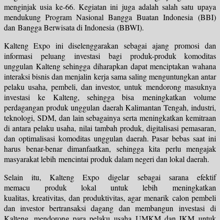
menginjak usia ke-66. Kegiatan ini juga adalah salah satu
upaya
mendukung Program Nasional Bangga Buatan Indonesia
(BBI)
dan
Bangga Berwisata di Indonesia
(BBWI).
Kalteng Expo ini diselenggarakan sebagai
ajang promosi
dan
informasi
peluang
investasi
bagi produk-produk komoditas
unggulan Kalteng sehingga diharapkan dapat menciptakan wahana
interaksi bisnis dan menjalin kerja sama saling menguntungkan antar
pelaku usaha, pembeli, dan investor, untuk
mendorong masuknya
investasi
ke Kalteng, sehingga bisa
meningkatkan volume
perdagangan produk unggulan
daerah Kalimantan Tengah, industri,
teknologi, SDM, dan lain sebagainya serta meningkatkan kemitraan
di antara pelaku usaha, nilai tambah produk, digitalisasi pemasaran,
dan optimalisasi komoditas unggulan daerah. Pasar bebas saat ini
harus benar-benar dimanfaatkan, sehingga kita perlu mengajak
masyarakat lebih
mencintai produk dalam negeri dan lokal daerah.
Selain itu, Kalteng Expo digelar sebagai sarana efektif
memacu
produk lokal
untuk lebih
meningkatkan
kualitas
,
kreativitas
, dan
produktivitas
, agar
menarik
calon pembeli
dan investor bertransaksi dagang dan membangun
investasi
di
Kalteng, mendorong para pelaku usaha
UMKM dan IKM
untuk