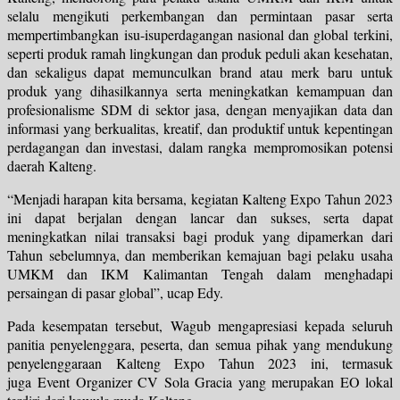
selalu
mengikuti
perkembangan dan
permintaan pasar
serta
mempertimbangkan
isu-isu
perdagangan nasional dan global
terkini
,
seperti produk ramah lingkungan dan produk peduli akan kesehatan,
dan sekaligus dapat
memunculkan
brand
atau
merk
baru
untuk
produk yang dihasilkannya
serta meningkatkan kemampuan dan
profesionalisme SDM
di sektor jasa, dengan menyajikan data dan
informasi yang berkualitas, kreatif, dan produktif untuk kepentingan
perdagangan dan investasi, dalam rangka
mempromosikan potensi
daerah Kalteng.
“Menjadi harapan kita bersama, kegiatan Kalteng Expo Tahun 2023
ini dapat berjalan dengan lancar dan sukses, serta dapat
meningkatkan nilai transaksi bagi produk yang dipamerkan dari
Tahun sebelumnya, dan memberikan kemajuan bagi pelaku usaha
UMKM dan IKM Kalimantan Tengah dalam menghadapi
persaingan di pasar global”, ucap Edy.
Pada kesempatan tersebut, Wagub mengapresiasi kepada seluruh
panitia penyelenggara, peserta, dan semua pihak yang mendukung
penyelenggaraan Kalteng Expo Tahun 2023 ini, termasuk
juga
Event Organizer
CV Sola Gracia yang merupakan EO lokal