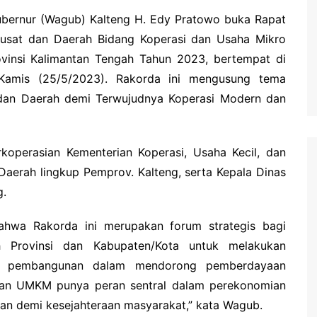
waringin Barat
bernur (Wagub) Kalteng H. Edy Pratowo buka Rapat
waringin Timur
Pusat dan Daerah Bidang Koperasi dan Usaha Mikro
andau
vinsi Kalimantan Tengah Tahun 2023, bertempat di
 Kamis (25/5/2023). Rakorda ini mengusung tema
ung Raya
 dan Daerah demi Terwujudnya Koperasi Modern dan
angka Raya
ng Pisau
koperasian Kementerian Koperasi, Usaha Kecil, dan
uyan
aerah lingkup Pemprov. Kalteng, serta Kepala Dinas
amara
g.
wa Rakorda ini merupakan forum strategis bagi
h Provinsi dan Kabupaten/Kota untuk melakukan
aan pembangunan dalam mendorong pemberdayaan
dan UMKM punya peran sentral dalam perekonomian
kan demi kesejahteraan masyarakat,” kata Wagub.