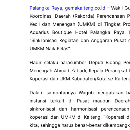
Pemkab Kotawaringin Timur
DPRD Kota
Palangka Raya,
gemakalteng.co.id
–
Wakil Gu
Pemkab Lamandau
DPRD Kota
Koordinasi Daerah (Rakorda) Perencanaan 
Pemkab Mura
DPRD Lam
Kecil dan Menengah (UMKM) di Tingkat Pro
Aquarius Boutique Hotel Palangka Raya,
Pemkab Pulang Pisau
DPRD Mur
“Sinkronisasi Kegiatan dan Anggaran Pusat
Pemkab Seruyan
DPRD Pal
UMKM Naik Kelas”.
Pemkab Sukamara
DPRD Pula
Hadir selaku narasumber Deputi Bidang Per
Pemko Palangka Raya
DPRD Ser
Menengah Ahmad Zabadi, Kepala Perangkat D
DPRD Suk
Koperasi dan UKM Kabupaten/Kota se-Kalten
Dalam sambutannya Wagub mengatakan bah
instansi terkait di Pusat maupun Daera
sinkronisasi dan harmonisasi perencan
koperasi dan UMKM di Kalteng. “Koperasi 
kita, sehingga harus benar-benar dikembang