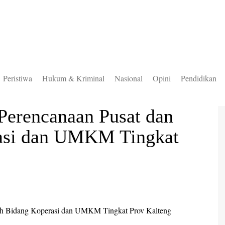
Peristiwa
Hukum & Kriminal
Nasional
Opini
Pendidikan
to Selatan
erencanaan Pusat dan
to Timur
asi dan UMKM Tingkat
to Utara
ung Mas
teng
uas
ingan