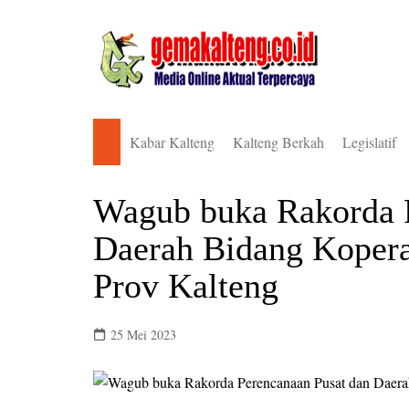
Skip
to
content
Kabar Kalteng
Kalteng Berkah
Legislatif
Pemkab Barito Selatan
DPRD Bari
Wagub buka Rakorda P
Pemkab Barito Timur
DPRD Bari
Daerah Bidang Koper
Pemkab Barito Utara
DPRD Bari
Prov Kalteng
Pemkab Gunung Mas
DPRD Gun
Pemkab Kapuas
DPRD Kal
25 Mei 2023
Pemkab Katingan
DPRD Kap
Pemkab Kotawaringin Barat
DPRD Kat