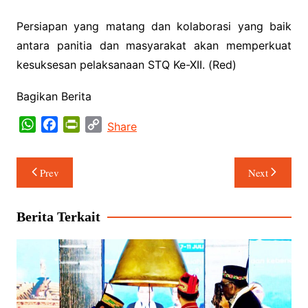
Persiapan yang matang dan kolaborasi yang baik
antara panitia dan masyarakat akan memperkuat
kesuksesan pelaksanaan STQ Ke-XII. (Red)
Bagikan Berita
W
F
P
C
Share
h
a
r
o
a
c
i
p
Navigasi
Prev
Next
t
e
n
y
pos
s
b
t
L
A
o
F
i
Berita Terkait
p
o
r
n
p
k
i
k
e
n
d
l