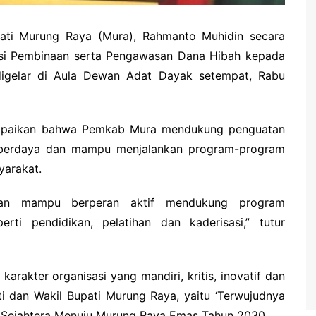
pati Murung Raya (Mura), Rahmanto Muhidin secara
usi Pembinaan serta Pengawasan Dana Hibah kepada
digelar di Aula Dewan Adat Dayak setempat, Rabu
mpaikan bahwa Pemkab Mura mendukung penguatan
 berdaya dan mampu menjalankan program-program
arakat.
atan mampu berperan aktif mendukung program
rti pendidikan, pelatihan dan kaderisasi,” tutur
arakter organisasi yang mandiri, kritis, inovatif dan
ti dan Wakil Bupati Murung Raya, yaitu ‘Terwujudnya
 Sejahtera Menuju Murung Raya Emas Tahun 2030.