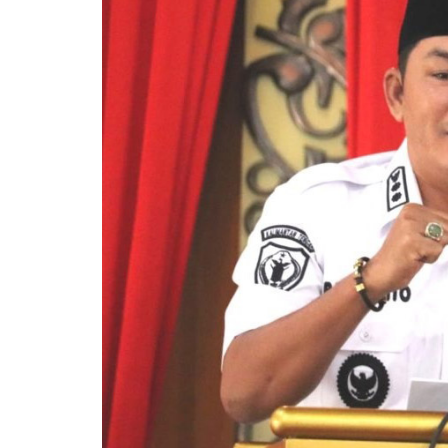
Pemkab Kotawaringin Timur
DPRD Kota
Pemkab Lamandau
DPRD Kota
Pemkab Mura
DPRD Lam
Pemkab Pulang Pisau
DPRD Mur
Pemkab Seruyan
DPRD Pal
Pemkab Sukamara
DPRD Pula
Pemko Palangka Raya
DPRD Ser
DPRD Suk