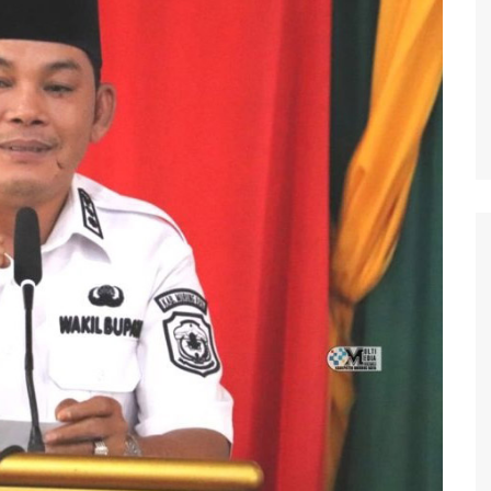
waringin Barat
waringin Timur
andau
ung Raya
angka Raya
ng Pisau
uyan
amara