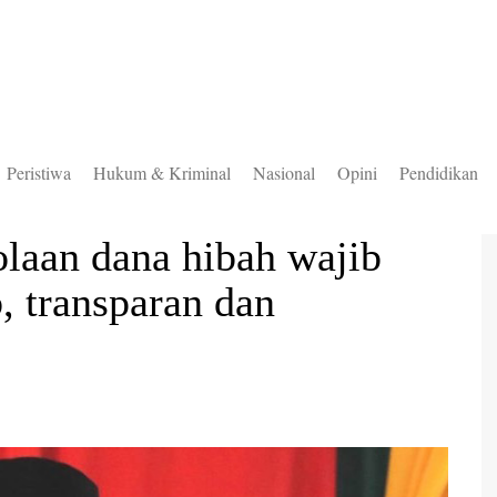
Peristiwa
Hukum & Kriminal
Nasional
Opini
Pendidikan
to Selatan
laan dana hibah wajib
to Timur
b, transparan dan
to Utara
ung Mas
teng
uas
ingan