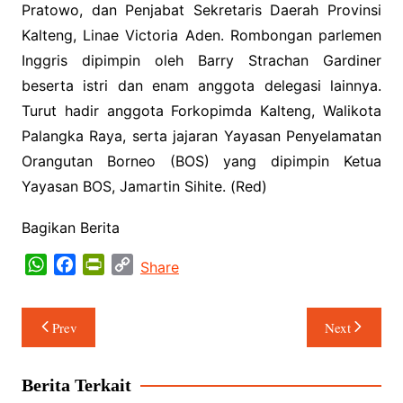
Pratowo, dan Penjabat Sekretaris Daerah Provinsi
Kalteng, Linae Victoria Aden. Rombongan parlemen
Inggris dipimpin oleh Barry Strachan Gardiner
beserta istri dan enam anggota delegasi lainnya.
Turut hadir anggota Forkopimda Kalteng, Walikota
Palangka Raya, serta jajaran Yayasan Penyelamatan
Orangutan Borneo (BOS) yang dipimpin Ketua
Yayasan BOS, Jamartin Sihite. (Red)
Bagikan Berita
W
F
P
C
Share
h
a
r
o
a
c
i
p
Navigasi
Prev
Next
t
e
n
y
pos
s
b
t
L
A
o
F
i
Berita Terkait
p
o
r
n