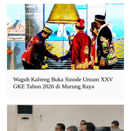
p
k
i
k
e
n
d
l
y
Wagub Kalteng Buka Sinode Umum XXV
GKE Tahun 2026 di Murung Raya