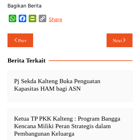
Bagikan Berita
W
F
P
C
Share
h
a
r
o
a
c
i
p
Navigasi
Prev
Next
t
e
n
y
pos
s
b
t
L
A
o
F
i
Berita Terkait
p
o
r
n
p
k
i
k
e
Pj Sekda Kalteng Buka Penguatan
n
Kapasitas HAM bagi ASN
d
l
y
Ketua TP PKK Kalteng : Program Bangga
Kencana Miliki Peran Strategis dalam
Pembangunan Keluarga