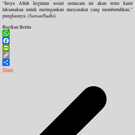
“Insya Allah kegiatan sosial semacam ini akan terus kami
laksanakan untuk meringankan masyarakat yang membutuhkan,”
pungkasnya.
(Sutran/Yudhi)
Bagikan Berita
WhatsApp
Facebook
PrintFriendly
Copy
Link
Share
Navigasi
pos