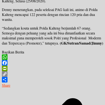
Kalteng, Selasa (25/08/2020).
Denny menerangkan, pada seleksai PAG kali ini, animo di Polda
Kalteng mencapai 122 peserta dengan rincian 120 pria dan dua
wanita.
“Sedangkan kouta untuk Polda Kalteng berjumlah 67 orang.
Semoga dengan peluang yang ada ini bisa dimanfaatkan secara
maksimal guna memperoleh sosok Polri yang Profesional Moderm
(GK/Sutran/Samad/Jimmy)
dan Terpercaya (Promoter),” tutupnya.
Bagikan Berita
WhatsApp
Facebook
PrintFriendly
Copy
Link
Share
Navigasi
pos