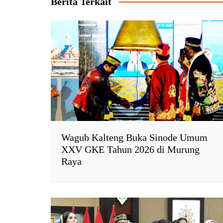
Berita Terkait
p
k
i
k
e
n
d
l
y
Wagub Kalteng Buka Sinode Umum
XXV GKE Tahun 2026 di Murung
Raya