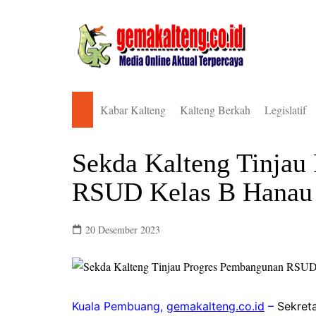
Skip
to
content
Kabar Kalteng
Kalteng Berkah
Legislatif
Pemkab Barito Selatan
DPRD Bari
Sekda Kalteng Tinjau
Pemkab Barito Timur
DPRD Bari
RSUD Kelas B Hanau
Pemkab Barito Utara
DPRD Bari
Pemkab Gunung Mas
DPRD Gun
20 Desember 2023
Pemkab Kapuas
DPRD Kal
Pemkab Katingan
DPRD Kap
Pemkab Kotawaringin Barat
DPRD Kat
Kuala Pembuang,
gemakalteng.co.id
–
Sekreta