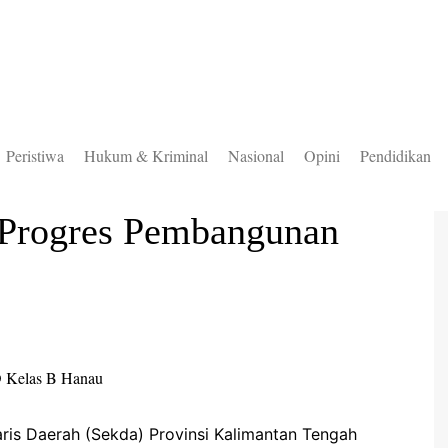
Peristiwa
Hukum & Kriminal
Nasional
Opini
Pendidikan
to Selatan
 Progres Pembangunan
to Timur
to Utara
ung Mas
teng
uas
ingan
ris Daerah (Sekda) Provinsi Kalimantan Tengah