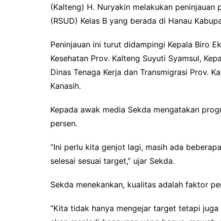
Pemkab Kotawaringin Timur
DPRD Kota
(Kalteng) H. Nuryakin melakukan peninjaua
Pemkab Lamandau
DPRD Kota
(RSUD) Kelas B yang berada di Hanau Kabupa
Pemkab Mura
DPRD Lam
Peninjauan ini turut didampingi Kepala Biro E
Pemkab Pulang Pisau
DPRD Mur
Kesehatan Prov. Kalteng Suyuti Syamsul, Kepa
Dinas Tenaga Kerja dan Transmigrasi Prov. Ka
Pemkab Seruyan
DPRD Pal
Kanasih.
Pemkab Sukamara
DPRD Pula
Pemko Palangka Raya
DPRD Ser
Kepada awak media Sekda mengatakan prog
persen.
DPRD Suk
“Ini perlu kita genjot lagi, masih ada bebera
selesai sesuai target,” ujar Sekda.
Sekda menekankan, kualitas adalah faktor 
“Kita tidak hanya mengejar target tetapi juga