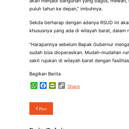
akan menjadi bangunan yang bagus, mewah, re
puluh tahun ke depan,” imbuhnya.
Sekda berharap dengan adanya RSUD ini ak
khususnya yang ada di wilayah barat, dalam
“Harapannya sebelum Bapak Gubernur mengakh
sudah bisa dioperasikan. Mudah-mudahan rum
sakit rujukan di wilayah barat dengan fasilit
Bagikan Berita
W
F
P
C
Share
h
a
r
o
a
c
i
p
Navigasi
t
e
n
y
Prev
s
b
t
L
pos
A
o
F
i
p
o
r
n