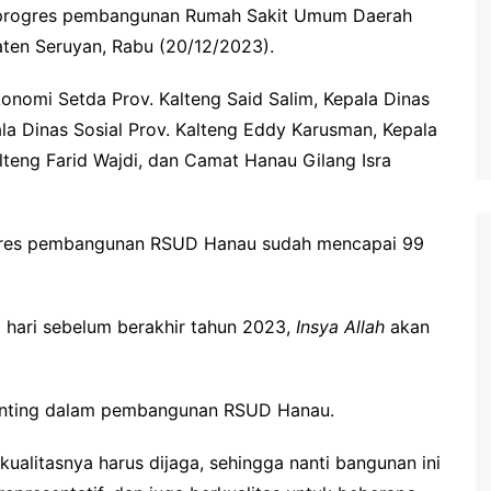
waringin Barat
n progres pembangunan Rumah Sakit Umum Daerah
waringin Timur
ten Seruyan, Rabu (20/12/2023).
andau
konomi Setda Prov. Kalteng Said Salim, Kepala Dinas
ung Raya
la Dinas Sosial Prov. Kalteng Eddy Karusman, Kepala
lteng Farid Wajdi, dan Camat Hanau Gilang Isra
angka Raya
ng Pisau
uyan
res pembangunan RSUD Hanau sudah mencapai 99
amara
pa hari sebelum berakhir tahun 2023,
Insya Allah
akan
penting dalam pembangunan RSUD Hanau.
 kualitasnya harus dijaga, sehingga nanti bangunan ini