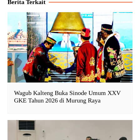
Berita Terkait
p
o
r
n
p
k
i
k
e
n
d
l
y
Wagub Kalteng Buka Sinode Umum XXV
GKE Tahun 2026 di Murung Raya