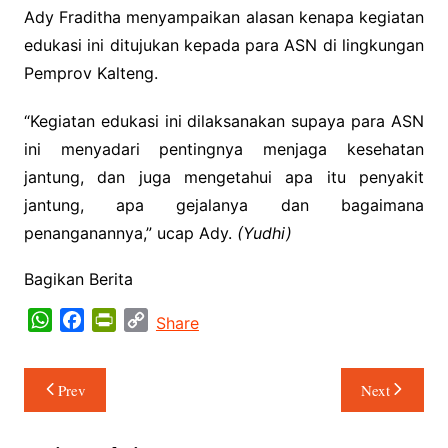
Ady Fraditha menyampaikan alasan kenapa kegiatan
edukasi ini ditujukan kepada para ASN di lingkungan
Pemprov Kalteng.
“Kegiatan edukasi ini dilaksanakan supaya para ASN
ini menyadari pentingnya menjaga kesehatan
jantung, dan juga mengetahui apa itu penyakit
jantung, apa gejalanya dan bagaimana
penanganannya,” ucap Ady.
(Yudhi)
Bagikan Berita
W
F
P
C
Share
h
a
r
o
a
c
i
p
Navigasi
Prev
Next
t
e
n
y
pos
s
b
t
L
A
o
F
i