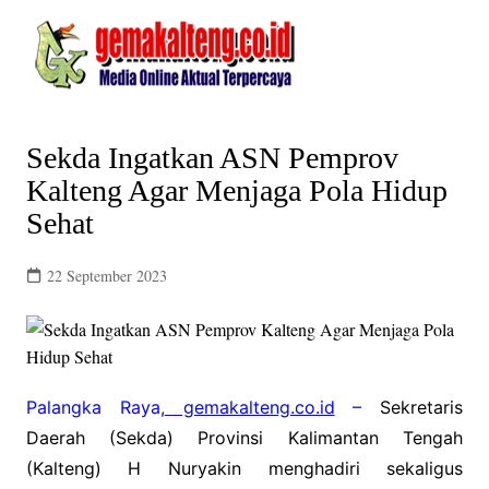
Skip
to
content
Sekda Ingatkan ASN Pemprov
Kalteng Agar Menjaga Pola Hidup
Sehat
22 September 2023
Palangka Raya,
gemakalteng.co.id
–
Sekretaris
Daerah (Sekda) Provinsi Kalimantan Tengah
(Kalteng) H Nuryakin menghadiri sekaligus