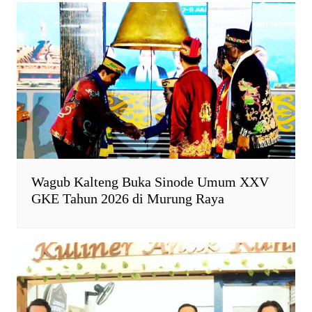
p
k
i
k
e
n
d
l
y
Wagub Kalteng Buka Sinode Umum XXV
GKE Tahun 2026 di Murung Raya