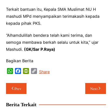
Terkait bantuan itu, Kepala SMA Muslimat NU H
mashudi MPd menyampaikan terimakasih kepada
kepada pihak PKS.
“Alhamdulillah bendera telah kami terima, dan
semoga membawa berkah selalu untuk kita,” ujar
Mashudi.
(
GK/
S
ar P.Raya
)
Bagikan Berita
W
F
P
C
Share
h
a
r
o
a
c
i
p
Navigasi
Prev
Next
t
e
n
y
pos
s
b
t
L
A
o
F
i
Berita Terkait
p
o
r
n