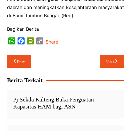
daerah dan meningkatkan kesejahteraan masyarakat
di Bumi Tambun Bungai. (Red)
Bagikan Berita
W
F
P
C
Share
h
a
r
o
a
c
i
p
Navigasi
Prev
Next
t
e
n
y
pos
s
b
t
L
A
o
F
i
Berita Terkait
p
o
r
n
p
k
i
k
e
Pj Sekda Kalteng Buka Penguatan
n
Kapasitas HAM bagi ASN
d
l
y