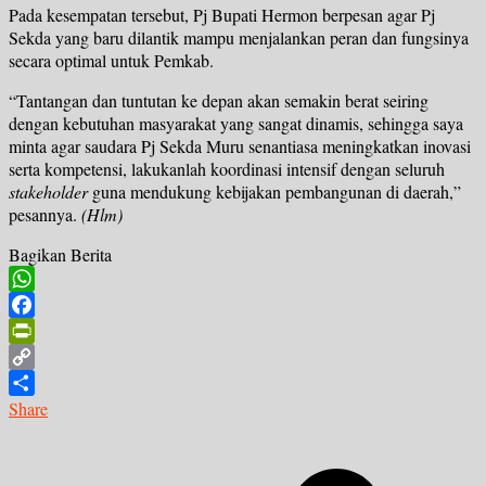
Pada kesempatan tersebut, Pj Bupati Hermon berpesan agar Pj
Sekda yang baru dilantik mampu menjalankan peran dan fungsinya
secara optimal untuk Pemkab.
“Tantangan dan tuntutan ke depan akan semakin berat seiring
dengan kebutuhan masyarakat yang sangat dinamis, sehingga saya
minta agar saudara Pj Sekda Muru senantiasa meningkatkan inovasi
serta kompetensi, lakukanlah koordinasi intensif dengan seluruh
stakeholder
guna mendukung kebijakan pembangunan di daerah,”
pesannya.
(Hlm)
Bagikan Berita
WhatsApp
Facebook
PrintFriendly
Copy
Link
Share
Navigasi
pos