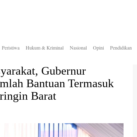
Peristiwa
Hukum & Kriminal
Nasional
Opini
Pendidikan
to Selatan
yarakat, Gubernur
to Timur
umlah Bantuan Termasuk
to Utara
ingin Barat
ung Mas
teng
uas
ingan