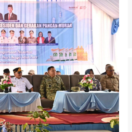
waringin Barat
waringin Timur
andau
ung Raya
angka Raya
ng Pisau
uyan
amara