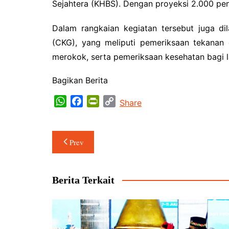
Sejahtera (KHBS). Dengan proyeksi 2.000 pe
Dalam rangkaian kegiatan tersebut juga di
(CKG), yang meliputi pemeriksaan tekanan da
merokok, serta pemeriksaan kesehatan bagi lan
Bagikan Berita
W
F
P
C
Share
h
a
r
o
a
c
i
p
Navigasi
t
e
n
y
Prev
s
b
t
L
pos
A
o
F
i
p
o
r
n
Berita Terkait
p
k
i
k
e
n
d