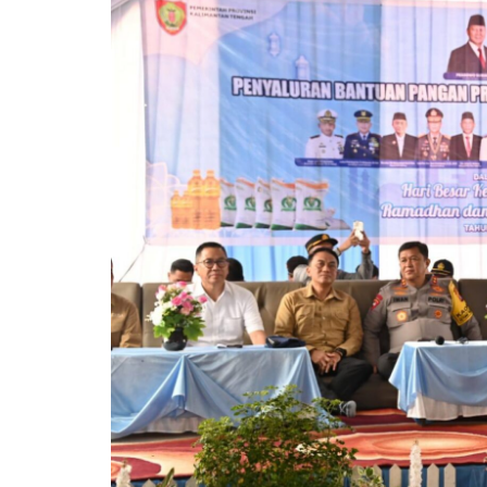
Pemkab Kotawaringin Timur
DPRD Kota
Pemkab Lamandau
DPRD Kota
Pemkab Mura
DPRD Lam
Pemkab Pulang Pisau
DPRD Mur
Pemkab Seruyan
DPRD Pal
Pemkab Sukamara
DPRD Pula
Pemko Palangka Raya
DPRD Ser
DPRD Suk