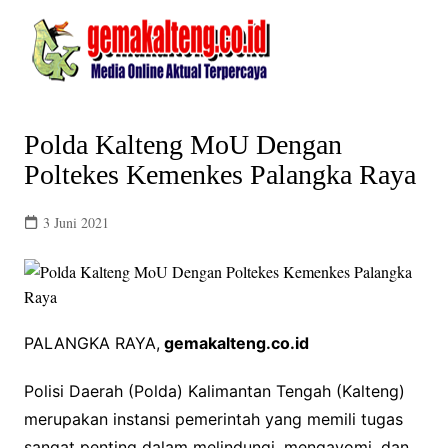
Skip
to
content
Polda Kalteng MoU Dengan
Poltekes Kemenkes Palangka Raya
3 Juni 2021
PALANGKA RAYA,
gemakalteng.co.id
Polisi Daerah (Polda) Kalimantan Tengah (Kalteng)
merupakan instansi pemerintah yang memili tugas
sangat penting dalam melindungi, mengayomi, dan