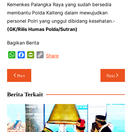
Kemenkes Palangka Raya yang sudah bersedia
membantu Polda Kalteng dalam mewujudkan
personel Polri yang unggul dibidang kesehatan.-
(GK/Rilis Humas Polda/Sutran)
Bagikan Berita
W
F
P
C
Share
h
a
r
o
a
c
i
p
Navigasi
Prev
Next
t
e
n
y
pos
s
b
t
L
A
o
F
i
Berita Terkait
p
o
r
n
p
k
i
k
e
n
d