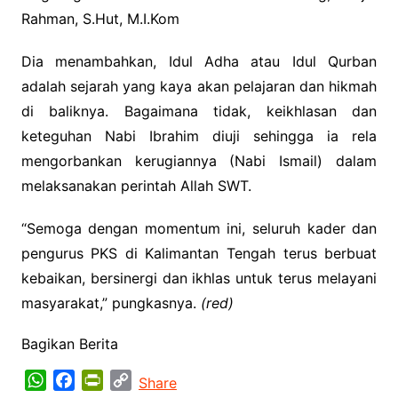
Rahman, S.Hut, M.I.Kom
Dia menambahkan, Idul Adha atau Idul Qurban
adalah sejarah yang kaya akan pelajaran dan hikmah
di baliknya. Bagaimana tidak, keikhlasan dan
keteguhan Nabi Ibrahim diuji sehingga ia rela
mengorbankan kerugiannya (Nabi Ismail) dalam
melaksanakan perintah Allah SWT.
“Semoga dengan momentum ini, seluruh kader dan
pengurus PKS di Kalimantan Tengah terus berbuat
kebaikan, bersinergi dan ikhlas untuk terus melayani
masyarakat,” pungkasnya.
(red)
Bagikan Berita
W
F
P
C
Share