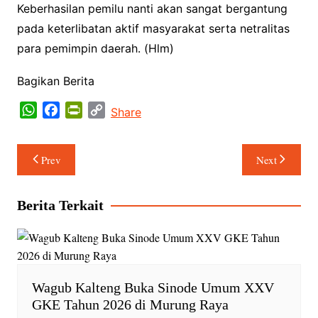
Keberhasilan pemilu nanti akan sangat bergantung
pada keterlibatan aktif masyarakat serta netralitas
para pemimpin daerah. (Hlm)
Bagikan Berita
W
F
P
C
Share
h
a
r
o
a
c
i
p
Navigasi
Prev
Next
t
e
n
y
pos
s
b
t
L
A
o
F
i
Berita Terkait
p
o
r
n
p
k
i
k
e
n
d
Wagub Kalteng Buka Sinode Umum XXV
l
GKE Tahun 2026 di Murung Raya
y