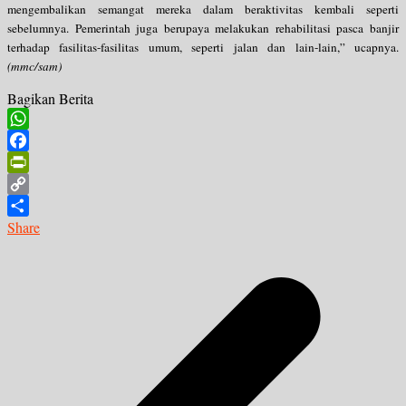
mengembalikan semangat mereka dalam beraktivitas kembali seperti
sebelumnya. Pemerintah juga berupaya melakukan rehabilitasi pasca banjir
terhadap fasilitas-fasilitas umum, seperti jalan dan lain-lain,” ucapnya.
(mmc/sam)
Bagikan Berita
WhatsApp
Facebook
PrintFriendly
Copy
Link
Share
Navigasi
pos