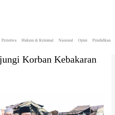
Peristiwa
Hukum & Kriminal
Nasional
Opini
Pendidikan
to Selatan
jungi Korban Kebakaran
to Timur
to Utara
ung Mas
teng
uas
ingan