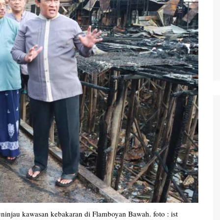
waringin Barat
waringin Timur
andau
ung Raya
angka Raya
ng Pisau
uyan
amara
ninjau kawasan kebakaran di Flamboyan Bawah. foto : ist