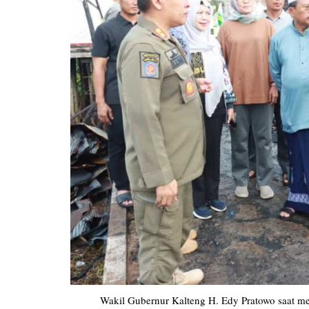
Pemkab Kotawaringin Timur
DPRD Kota
Pemkab Lamandau
DPRD Kota
Pemkab Mura
DPRD Lam
Pemkab Pulang Pisau
DPRD Mur
Pemkab Seruyan
DPRD Pal
Pemkab Sukamara
DPRD Pula
Pemko Palangka Raya
DPRD Ser
DPRD Suk
Wakil Gubernur Kalteng H. Edy Pratowo saat me