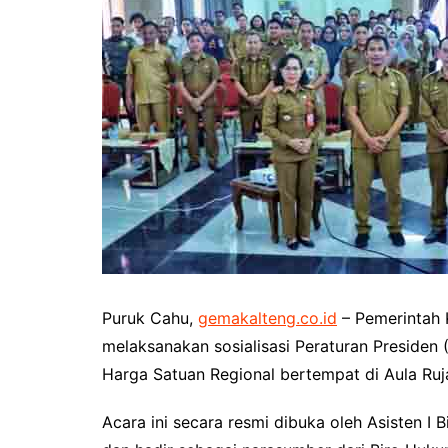
Pemkab Kotawaringin Timur
DPRD Kota
Pemkab Lamandau
DPRD Kota
Pemkab Mura
DPRD Lam
Pemkab Pulang Pisau
DPRD Mur
Pemkab Seruyan
DPRD Pal
Pemkab Sukamara
DPRD Pula
Pemko Palangka Raya
DPRD Ser
DPRD Suk
Puruk Cahu,
gemakalteng.co.id
– Pemerintah
melaksanakan sosialisasi Peraturan Presiden
Harga Satuan Regional bertempat di Aula Ruj
Acara ini secara resmi dibuka oleh Asisten 