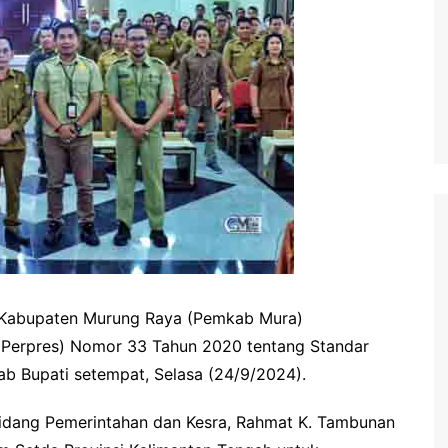
waringin Barat
waringin Timur
andau
ung Raya
angka Raya
ng Pisau
uyan
amara
 Kabupaten Murung Raya (Pemkab Mura)
 (Perpres) Nomor 33 Tahun 2020 tentang Standar
ab Bupati setempat, Selasa (24/9/2024).
I Bidang Pemerintahan dan Kesra, Rahmat K. Tambunan