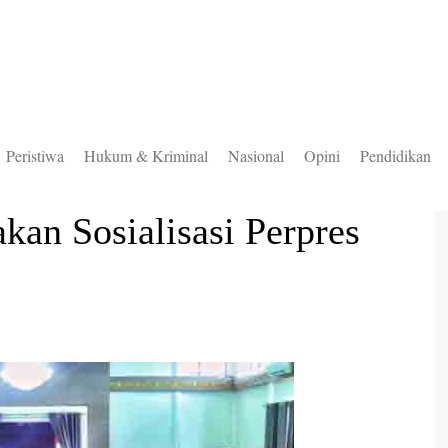
Peristiwa
Hukum & Kriminal
Nasional
Opini
Pendidikan
to Selatan
an Sosialisasi Perpres
to Timur
to Utara
ung Mas
teng
uas
ingan