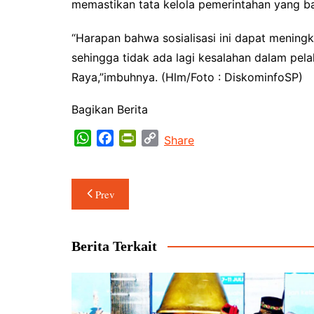
memastikan tata kelola pemerintahan yang b
“Harapan bahwa sosialisasi ini dapat mening
sehingga tidak ada lagi kesalahan dalam pe
Raya,”imbuhnya. (Hlm/Foto : DiskominfoSP)
Bagikan Berita
W
F
P
C
Share
h
a
r
o
a
c
i
p
Navigasi
t
e
n
y
Prev
s
b
t
L
pos
A
o
F
i
p
o
r
n
Berita Terkait
p
k
i
k
e
n
d