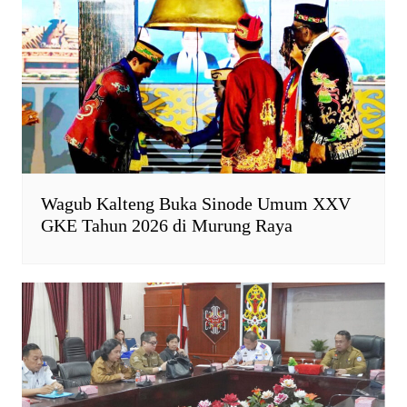
n
d
l
y
Wagub Kalteng Buka Sinode Umum XXV
GKE Tahun 2026 di Murung Raya