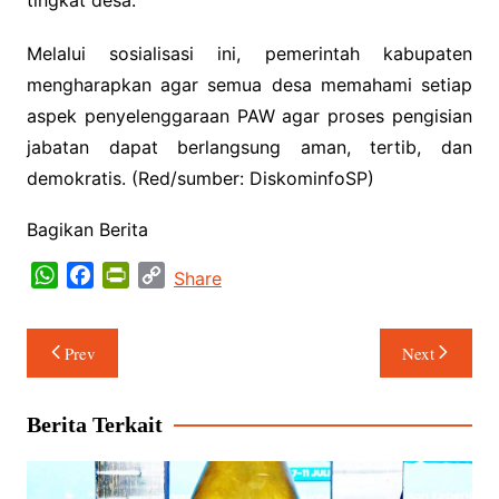
Melalui sosialisasi ini, pemerintah kabupaten
mengharapkan agar semua desa memahami setiap
aspek penyelenggaraan PAW agar proses pengisian
jabatan dapat berlangsung aman, tertib, dan
demokratis. (Red/sumber: DiskominfoSP)
Bagikan Berita
W
F
P
C
Share
h
a
r
o
a
c
i
p
Navigasi
Prev
Next
t
e
n
y
pos
s
b
t
L
A
o
F
i
Berita Terkait
p
o
r
n
p
k
i
k
e