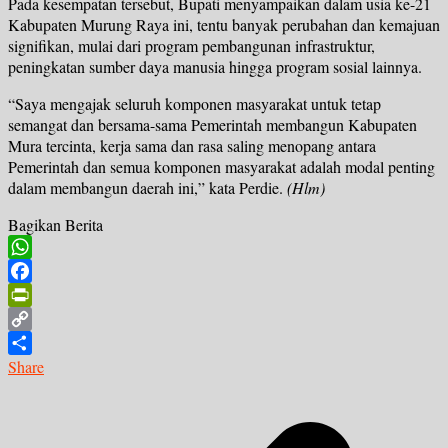
Pada kesempatan tersebut, Bupati menyampaikan dalam usia ke-21
Kabupaten Murung Raya ini, tentu banyak perubahan dan kemajuan
signifikan, mulai dari program pembangunan infrastruktur,
peningkatan sumber daya manusia hingga program sosial lainnya.
“Saya mengajak seluruh komponen masyarakat untuk tetap
semangat dan bersama-sama Pemerintah membangun Kabupaten
Mura tercinta, kerja sama dan rasa saling menopang antara
Pemerintah dan semua komponen masyarakat adalah modal penting
dalam membangun daerah ini,” kata Perdie.
(Hlm)
Bagikan Berita
WhatsApp
Facebook
PrintFriendly
Copy
Link
Share
Navigasi
pos