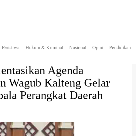
Peristiwa
Hukum & Kriminal
Nasional
Opini
Pendidikan
to Selatan
entasikan Agenda
to Timur
an Wagub Kalteng Gelar
to Utara
ala Perangkat Daerah
ung Mas
teng
uas
ingan