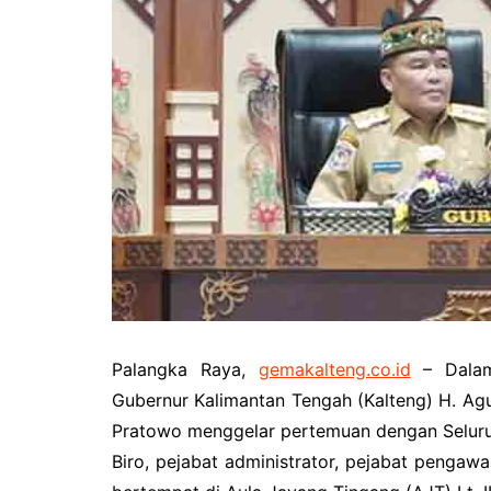
Pemkab Kotawaringin Timur
DPRD Kota
Pemkab Lamandau
DPRD Kota
Pemkab Mura
DPRD Lam
Pemkab Pulang Pisau
DPRD Mur
Pemkab Seruyan
DPRD Pal
Pemkab Sukamara
DPRD Pula
Pemko Palangka Raya
DPRD Ser
DPRD Suk
Palangka Raya,
gemakalteng.co.id
– Dalam
Gubernur Kalimantan Tengah (Kalteng) H. Ag
Pratowo menggelar pertemuan dengan Seluruh 
Biro, pejabat administrator, pejabat pengaw