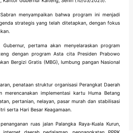
I, Kantor Gubernur Kalteng, Senin (10/03/2025).
 Sabran menyampaikan bahwa program ini menjadi
enda strategis yang telah ditetapkan, dengan fokus
ikan.
l Gubernur, pertama akan menyelaraskan program
lteng dengan program Asta cita Presiden Prabowo
kan Bergizi Gratis (MBG), lumbung pangan Nasional
garan, penataan struktur organisasi Perangkat Daerah
an merencanakan implementasi kartu Huma Betang
tan, pertanian, nelayan, pasar murah dan stabilisasi
tri serta Hari Besar Keagamaan.
 penanganan ruas jalan Palangka Raya-Kuala Kurun,
s internet daerah pedalaman, pengangkatan PPPK