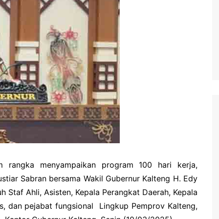
waringin Barat
waringin Timur
andau
ung Raya
angka Raya
ng Pisau
uyan
amara
 rangka menyampaikan program 100 hari kerja,
ustiar Sabran bersama Wakil Gubernur Kalteng H. Edy
Staf Ahli, Asisten, Kepala Perangkat Daerah, Kepala
as, dan pejabat fungsional Lingkup Pemprov Kalteng,