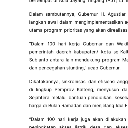
bertempat di Aula Jayang Tingang (AJT) Lt. I
Dalam sambutannya, Gubernur H. Agustiar
langkah awal dalam mengimplementasikan ag
utama program prioritas yang akan direalisas
“Dalam 100 hari kerja Gubernur dan Waki
pemerintah daerah kabupaten/ kota se-Ka
Subianto antara lain mendukung program Ma
dan pencegahan stunting,” ucap Gubernur.
Dikatakannya, sinkronisasi dan efisiensi ang
di lingkup Pemprov Kalteng, menyusun d
Sejahtera melalui bantuan pendidikan, keseha
harga di Bulan Ramadan dan menjelang Idul Fi
“Dalam 100 hari kerja juga akan dilakukan
peningkatan akses listrik desa dan akse