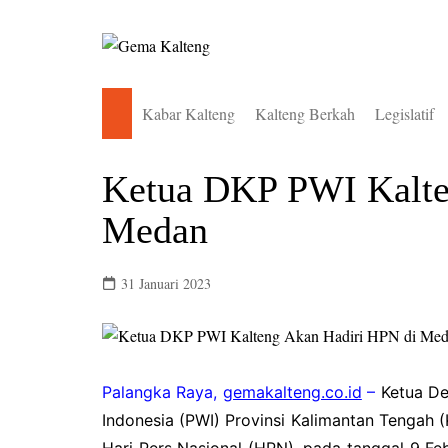
Skip
to
content
Kabar Kalteng
Kalteng Berkah
Legislatif
Pemkab Barito Selatan
DPRD Bari
Ketua DKP PWI Kalte
Pemkab Barito Timur
DPRD Bari
Medan
Pemkab Barito Utara
DPRD Bari
Pemkab Gunung Mas
DPRD Gun
31 Januari 2023
Pemkab Kapuas
DPRD Kal
Pemkab Katingan
DPRD Kap
Pemkab Kotawaringin Barat
DPRD Kat
Palangka Raya,
gemakalteng.co.id
–
Ketua De
Pemkab Kotawaringin Timur
DPRD Kota
Indonesia (PWI) Provinsi Kalimantan Tengah 
Pemkab Lamandau
DPRD Kota
Hari Pers Nasional (HPN), pada tanggal 9 