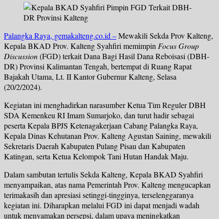
Palangka Raya, gemakalteng.co.id –
Mewakili Sekda Prov Kalteng,
Kepala BKAD Prov. Kalteng Syahfiri memimpin
Focus Group
Discussion
(FGD) terkait Dana Bagi Hasil Dana Reboisasi (DBH-
DR) Provinsi Kalimantan Tengah, bertempat di Ruang Rapat
Bajakah Utama, Lt. II Kantor Gubernur Kalteng, Selasa
(20/2/2024).
Kegiatan ini menghadirkan narasumber Ketua Tim Reguler DBH
SDA Kemenkeu RI Imam Sumarjoko, dan turut hadir sebagai
peserta Kepala BPJS Ketenagakerjaan Cabang Palangka Raya,
Kepala Dinas Kehutanan Prov. Kalteng Agustan Saining, mewakili
Sekretaris Daerah Kabupaten Pulang Pisau dan Kabupaten
Katingan, serta Ketua Kelompok Tani Hutan Handak Maju.
Dalam sambutan tertulis Sekda Kalteng, Kepala BKAD Syahfiri
menyampaikan, atas nama Pemerintah Prov. Kalteng mengucapkan
terimakasih dan apresiasi setinggi-tingginya, terselenggaranya
kegiatan ini. Diharapkan melalui FGD ini dapat menjadi wadah
untuk menyamakan persepsi, dalam upaya meningkatkan