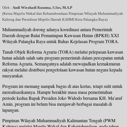
Oleh :
Andi Wirahadi Kusuma, S.Sos, M.A.P
(Ketua Majelis Wakaf dan Kehartabendaan Pimpinan Wilayah Muhammadiyah
Kalteng dan Presidium Majelis Daerah KAHMI Kota Palangka Raya)
Muhammadiyah dorong adanya koordinasi antara Pemerintah
Daerah dengan Balai Pemantapan Kawasan Hutan (BPKH) XXI
Wilayah Palangka Raya untuk Bahas Kejelasan Program TORA.
Tanah Objek Reforma Agraria (TORA) melalui pelepasan kawasan
hutan adalah salah satu program pemerintah dalam percepatan untuk
Reforma Agraria. Semangatnya adalah mewujudkan kemakmuran
rakyat melalui distribusi pengelolaan kawasan hutan negara kepada
masyarakat.
Program ini memang nampak bagus di atas kertas, tetapi sulit untuk
merealisasikannya. Hampir berakhir masa masa pemerintahan
periode kedua Bapak Presiden Joko Widodo bersama KH. Ma’aruf
Amin, program ini belum bisa menjawab berbagai masalah di
lapangan.
Pimpinan Wilayah Muhammadiyah Kalimantan Tengah (PWM
Kalteng) melalui Majelis Wakaf dan Kehartabendaan, pada tahun