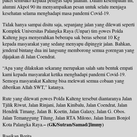
paket sembako kepada petugas sapu jalanan. Dalam kesempatan ini,
alumni Akpol 90 itu menyampaikan pesan untuk selalu menjaga
kesehatan selama menghadapi masa pandemi Covid-19.
Tidak hanya sampai disitu saja, sepanjang jalan yang dilewati seperti
Komplek Universitas Palangka Raya (Unpar) tim gowes Polda
Kalteng juga menyerahkan beberapa sak beras seberat 10 Kg
kepada masyarakat yang sedang menyapu dipinggir jalan. Bahkan,
jenderal bintang dua ini langsung memborong semua gorengan yang
dijajakan di Jalan Coendrat.
“Apa yang dilakukan sekarang merupakan salah satu bentuk empati
kami kepada masyarakat ketika menghadapi pandemi Covid-19.
Semoga masyarakat Kalteng bisa melewati semua cobaan yang
diberikan Allah SWT,” katanya.
Rute yang dilewati gowes Polda Kalteng tersebut diantaranya Jalan
Tjilik Riwut, Jalan Rinjani, Jalan Kinibalu, Jalan Coendrat, Jalan
Hendrik Timang, Jalan B. Koetin, Jalan Galaxy, Jalan G. Obos.
Jalan Temanggung Tilung, Jalan RTA Milono, Jalan Imam Bonjol
– (GK/Sutran/Samad/Jimmy)
Kota Palangka Raya.
Bagikan Berita